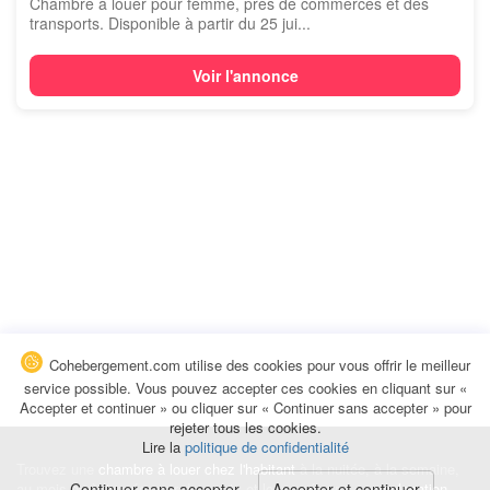
Chambre à louer pour femme, près de commerces et des
transports. Disponible à partir du 25 jui...
Voir l'annonce
Cohebergement.com utilise des cookies pour vous offrir le meilleur
service possible. Vous pouvez accepter ces cookies en cliquant sur «
Accepter et continuer » ou cliquer sur « Continuer sans accepter » pour
rejeter tous les cookies.
Lire la
politique de confidentialité
Trouvez une
chambre à louer chez l'habitant
à la nuitée, à la semaine,
au mois ou à l'année pour de courts et longs séjours, une
Continuer sans accepter
Accepter et continuer
colocation