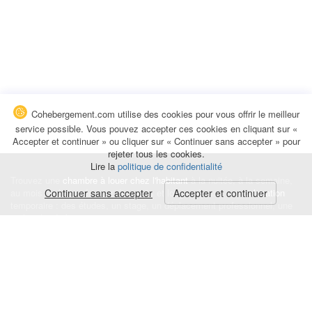
Cohebergement.com utilise des cookies pour vous offrir le meilleur
service possible. Vous pouvez accepter ces cookies en cliquant sur «
Accepter et continuer » ou cliquer sur « Continuer sans accepter » pour
rejeter tous les cookies.
Lire la
politique de confidentialité
Trouvez une
chambre à louer chez l'habitant
à la nuitée, à la semaine,
au mois ou à l'année pour de courts et longs séjours, une
Continuer sans accepter
Accepter et continuer
colocation
temporaire : des études, un stage, un déplacement professionnel, une
recherche de logement.
Événements
|
Blog
|
Avis et commentaires
|
Contact
Louez votre chambre
|
Trouvez un locataire
|
Déposez une alerte