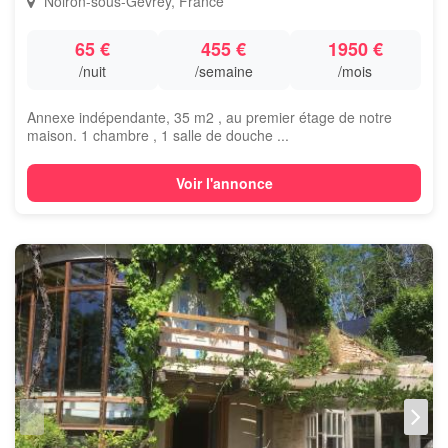
Noiron-sous-Gevrey, France
65 €
455 €
1950 €
/nuit
/semaine
/mois
Annexe indépendante, 35 m2 , au premier étage de notre
maison. 1 chambre , 1 salle de douche ...
Voir l'annonce