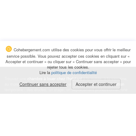
Cohebergement.com utilise des cookies pour vous offrir le meilleur
service possible. Vous pouvez accepter ces cookies en cliquant sur «
Accepter et continuer » ou cliquer sur « Continuer sans accepter » pour
rejeter tous les cookies.
Lire la
politique de confidentialité
Trouvez une
chambre à louer chez l'habitant
à la nuitée, à la semaine,
au mois ou à l'année pour de courts et longs séjours, une
Continuer sans accepter
Accepter et continuer
colocation
temporaire : des études, un stage, un déplacement professionnel, une
recherche de logement.
Événements
|
Blog
|
Avis et commentaires
|
Contact
Louez votre chambre
|
Trouvez un locataire
|
Déposez une alerte