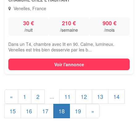
Venelles, France
30 €
210 €
900 €
/nuit
/semaine
/mois
Dans un T4, chambre avec lit en 90. Calme, lumineux.
Venelles est très bien desservie par les b...
Voir l'annonce
...
«
1
2
11
12
13
14
15
16
17
18
19
»