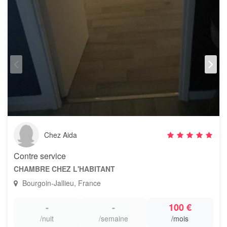
Chez Aida
Contre service
CHAMBRE CHEZ L'HABITANT
Bourgoin-Jallieu, France
-
-
100 €
/nuit
/semaine
/mois