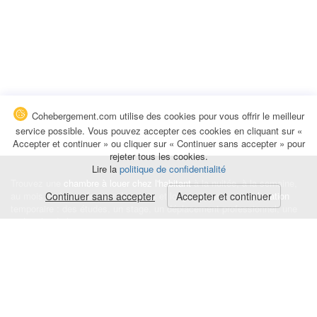
Cohebergement.com utilise des cookies pour vous offrir le meilleur
service possible. Vous pouvez accepter ces cookies en cliquant sur «
Accepter et continuer » ou cliquer sur « Continuer sans accepter » pour
rejeter tous les cookies.
Lire la
politique de confidentialité
Trouvez une
chambre à louer chez l'habitant
à la nuitée, à la semaine,
au mois ou à l'année pour de courts et longs séjours, une
Continuer sans accepter
Accepter et continuer
colocation
temporaire : des études, un stage, un déplacement professionnel, une
recherche de logement.
Événements
|
Blog
|
Avis et commentaires
|
Contact
Louez votre chambre
|
Trouvez un locataire
|
Déposez une alerte