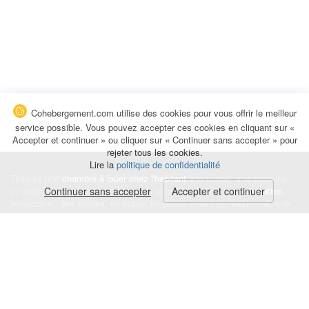
Cohebergement.com utilise des cookies pour vous offrir le meilleur
service possible. Vous pouvez accepter ces cookies en cliquant sur «
Accepter et continuer » ou cliquer sur « Continuer sans accepter » pour
rejeter tous les cookies.
Lire la
politique de confidentialité
Trouvez une
chambre à louer chez l'habitant
à la nuitée, à la semaine,
au mois ou à l'année pour de courts et longs séjours, une
Continuer sans accepter
Accepter et continuer
colocation
temporaire : des études, un stage, un déplacement professionnel, une
recherche de logement.
Événements
|
Blog
|
Avis et commentaires
|
Contact
Louez votre chambre
|
Trouvez un locataire
|
Déposez une alerte