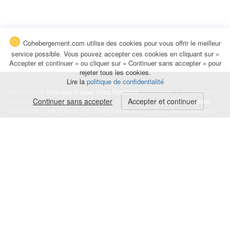
Cohebergement.com utilise des cookies pour vous offrir le meilleur
service possible. Vous pouvez accepter ces cookies en cliquant sur «
Accepter et continuer » ou cliquer sur « Continuer sans accepter » pour
rejeter tous les cookies.
Lire la
politique de confidentialité
Trouvez une
chambre à louer chez l'habitant
à la nuitée, à la semaine,
au mois ou à l'année pour de courts et longs séjours, une
Continuer sans accepter
Accepter et continuer
colocation
temporaire : des études, un stage, un déplacement professionnel, une
recherche de logement.
Événements
|
Blog
|
Avis et commentaires
|
Contact
Louez votre chambre
|
Trouvez un locataire
|
Déposez une alerte
Conditions générales
|
Politique de confidentialité
|
Politique de cookies
|
Mentions légales
© Cohebergement.com 2026