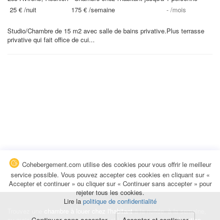
25 €
/nuit
175 €
/semaine
-
/mois
Studio/Chambre de 15 m2 avec salle de bains privative.Plus terrasse
privative qui fait office de cui...
Cohebergement.com utilise des cookies pour vous offrir le meilleur
service possible. Vous pouvez accepter ces cookies en cliquant sur «
Accepter et continuer » ou cliquer sur « Continuer sans accepter » pour
rejeter tous les cookies.
Lire la
politique de confidentialité
Trouvez une
chambre à louer chez l'habitant
à la nuitée, à la semaine,
au mois ou à l'année pour de courts et longs séjours, une
colocation