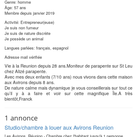
Genre: homme
Âge: 57 ans
Membre depuis janvier 2019
Activité: Entrepreneur(euse)
Je suis non fumeur
Je suis de nature discrète
Je possède un animal
Langues parlées: français, espagnol
Adresse mail vérifiée
Vie à la Reunion depuis 28 ans.Moniteur de parapente sur St Leu
chez Alizé parapente.
Avec mes deux enfants (7/10 ans) nous vivons dans cette maison
aux Avirons depuis 8 ans.
De nature calme mais dynamique je vous conseillerais sur tout ce
qu’il y à a faire et voir sur cette magnifique Île.A très
bientôt,Franck
1 annonce
Studio/chambre à louer aux Avirons Reunion
Les Avirons, Réunion - Chambre chez l'habitant jusqu'à 1 personne