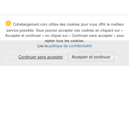
Cohebergement.com utilise des cookies pour vous offrir le meilleur
service possible. Vous pouvez accepter ces cookies en cliquant sur «
Accepter et continuer » ou cliquer sur « Continuer sans accepter » pour
rejeter tous les cookies.
Lire la
politique de confidentialité
Trouvez une
chambre à louer chez l'habitant
à la nuitée, à la semaine,
au mois ou à l'année pour de courts et longs séjours, une
Continuer sans accepter
Accepter et continuer
colocation
temporaire : des études, un stage, un déplacement professionnel, une
recherche de logement.
Événements
|
Blog
|
Avis et commentaires
|
Contact
Louez votre chambre
|
Trouvez un locataire
|
Déposez une alerte
Conditions générales
|
Politique de confidentialité
|
Politique de cookies
|
Mentions légales
© Cohebergement.com 2026