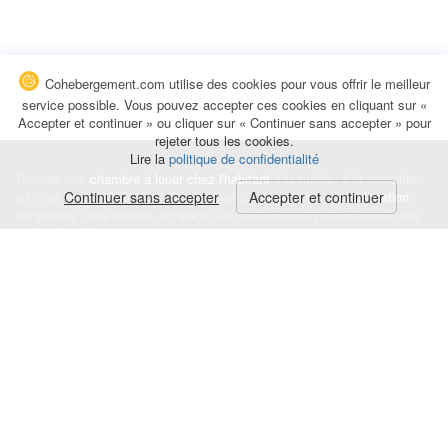
Cohebergement.com utilise des cookies pour vous offrir le meilleur
service possible. Vous pouvez accepter ces cookies en cliquant sur «
Accepter et continuer » ou cliquer sur « Continuer sans accepter » pour
rejeter tous les cookies.
Lire la
politique de confidentialité
Trouvez une
chambre à louer chez l'habitant
à la nuitée, à la semaine,
au mois ou à l'année pour de courts et longs séjours, une
Continuer sans accepter
Accepter et continuer
colocation
temporaire : des études, un stage, un déplacement professionnel, une
recherche de logement.
Événements
|
Blog
|
Avis et commentaires
|
Contact
Louez votre chambre
|
Trouvez un locataire
|
Déposez une alerte
Conditions générales
|
Politique de confidentialité
|
Politique de cookies
|
Mentions légales
© Cohebergement.com 2026