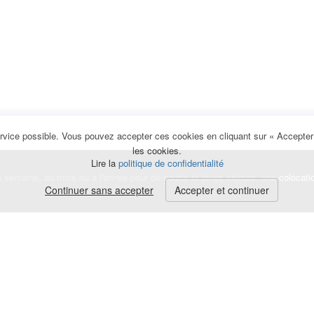
rvice possible. Vous pouvez accepter ces cookies en cliquant sur « Accepter e
les cookies.
Lire la
politique de confidentialité
la semaine, au mois ou à l'année pour de courts et longs séjours, une
colocati
Continuer sans accepter
Accepter et continuer
lerte
e de cookies
|
Mentions légales