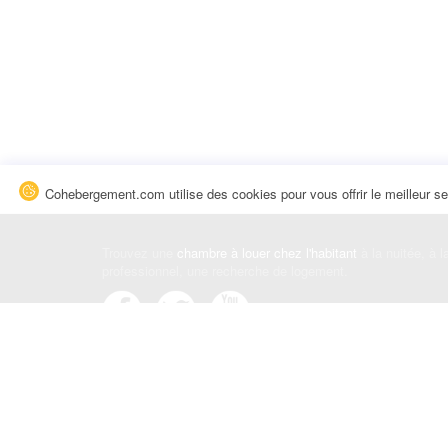
Cohebergement.com utilise des cookies pour vous offrir le meilleur se
Trouvez une
chambre à louer chez l'habitant
à la nuitée, à 
professionnel, une recherche de logement.
Événements
|
Blog
|
Avis et commentaires
|
Contact
Louez votre chambre
|
Trouvez un locataire
|
Déposez une a
Conditions générales
|
Politique de confidentialité
|
Politiqu
© Cohebergement.com 2026