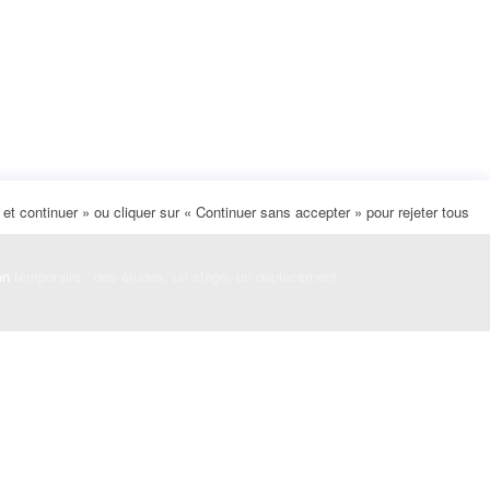
t continuer » ou cliquer sur « Continuer sans accepter » pour rejeter tous
on
temporaire : des études, un stage, un déplacement