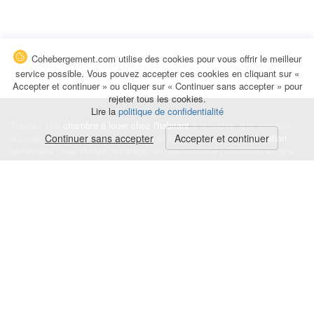
Cohebergement.com utilise des cookies pour vous offrir le meilleur
service possible. Vous pouvez accepter ces cookies en cliquant sur «
Accepter et continuer » ou cliquer sur « Continuer sans accepter » pour
rejeter tous les cookies.
Lire la
politique de confidentialité
Trouvez une
chambre à louer chez l'habitant
à la nuitée, à la semaine,
au mois ou à l'année pour de courts et longs séjours, une
Continuer sans accepter
Accepter et continuer
colocation
temporaire : des études, un stage, un déplacement professionnel, une
recherche de logement.
Événements
|
Blog
|
Avis et commentaires
|
Contact
Louez votre chambre
|
Trouvez un locataire
|
Déposez une alerte
Conditions générales
|
Politique de confidentialité
|
Politique de cookies
|
Mentions légales
© Cohebergement.com 2026