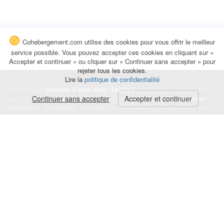
Cohebergement.com utilise des cookies pour vous offrir le meilleur
service possible. Vous pouvez accepter ces cookies en cliquant sur «
Accepter et continuer » ou cliquer sur « Continuer sans accepter » pour
rejeter tous les cookies.
Lire la
politique de confidentialité
Trouvez une
chambre à louer chez l'habitant
à la nuitée, à la semaine,
au mois ou à l'année pour de courts et longs séjours, une
Continuer sans accepter
Accepter et continuer
colocation
temporaire : des études, un stage, un déplacement professionnel, une
recherche de logement.
Événements
|
Blog
|
Avis et commentaires
|
Contact
Louez votre chambre
|
Trouvez un locataire
|
Déposez une alerte
Conditions générales
|
Politique de confidentialité
|
Politique de cookies
|
Mentions légales
© Cohebergement.com 2026