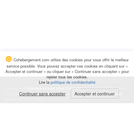
Cohebergement.com utilise des cookies pour vous offrir le meilleur
service possible. Vous pouvez accepter ces cookies en cliquant sur «
Accepter et continuer » ou cliquer sur « Continuer sans accepter » pour
rejeter tous les cookies.
Lire la
politique de confidentialité
Trouvez une
chambre à louer chez l'habitant
à la nuitée, à la semaine,
au mois ou à l'année pour de courts et longs séjours, une
Continuer sans accepter
Accepter et continuer
colocation
temporaire : des études, un stage, un déplacement professionnel, une
recherche de logement.
Événements
|
Blog
|
Avis et commentaires
|
Contact