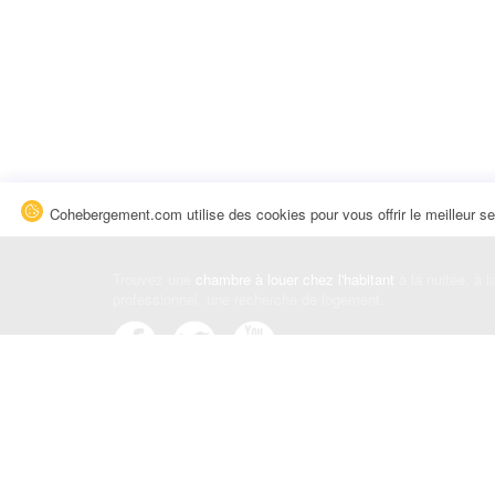
Cohebergement.com utilise des cookies pour vous offrir le meilleur se
Trouvez une
chambre à louer chez l'habitant
à la nuitée, à 
professionnel, une recherche de logement.
Événements
|
Blog
|
Avis et commentaires
|
Contact
Louez votre chambre
|
Trouvez un locataire
|
Déposez une a
Conditions générales
|
Politique de confidentialité
|
Politiqu
© Cohebergement.com 2026