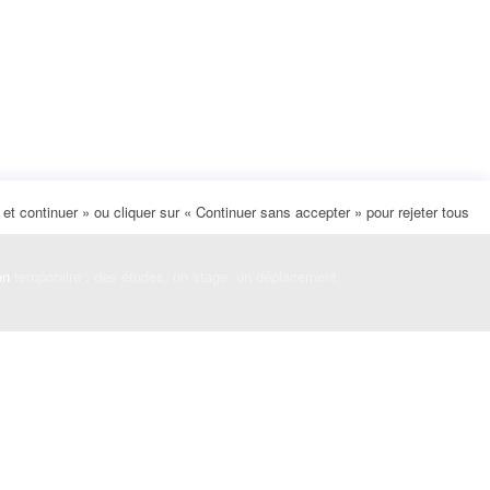
t continuer » ou cliquer sur « Continuer sans accepter » pour rejeter tous
on
temporaire : des études, un stage, un déplacement