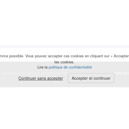
rvice possible. Vous pouvez accepter ces cookies en cliquant sur « Accepter e
les cookies.
Lire la
politique de confidentialité
la semaine, au mois ou à l'année pour de courts et longs séjours, une
colocati
Continuer sans accepter
Accepter et continuer
lerte
e de cookies
|
Mentions légales