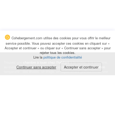
Cohebergement.com utilise des cookies pour vous offrir le meilleur
service possible. Vous pouvez accepter ces cookies en cliquant sur «
Accepter et continuer » ou cliquer sur « Continuer sans accepter » pour
rejeter tous les cookies.
Lire la
politique de confidentialité
Trouvez une
chambre à louer chez l'habitant
à la nuitée, à la semaine,
au mois ou à l'année pour de courts et longs séjours, une
Continuer sans accepter
Accepter et continuer
colocation
temporaire : des études, un stage, un déplacement professionnel, une
recherche de logement.
Événements
|
Blog
|
Avis et commentaires
|
Contact
Louez votre chambre
|
Trouvez un locataire
|
Déposez une alerte
Conditions générales
|
Politique de confidentialité
|
Politique de cookies