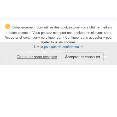
Cohebergement.com utilise des cookies pour vous offrir le meilleur
service possible. Vous pouvez accepter ces cookies en cliquant sur «
Accepter et continuer » ou cliquer sur « Continuer sans accepter » pour
rejeter tous les cookies.
Lire la
politique de confidentialité
Trouvez une
chambre à louer chez l'habitant
à la nuitée, à la semaine,
au mois ou à l'année pour de courts et longs séjours, une
Continuer sans accepter
Accepter et continuer
colocation
temporaire : des études, un stage, un déplacement professionnel, une
recherche de logement.
Événements
|
Blog
|
Avis et commentaires
|
Contact
Louez votre chambre
|
Trouvez un locataire
|
Déposez une alerte
Conditions générales
|
Politique de confidentialité
|
Politique de cookies
|
Mentions légales
© Cohebergement.com 2026