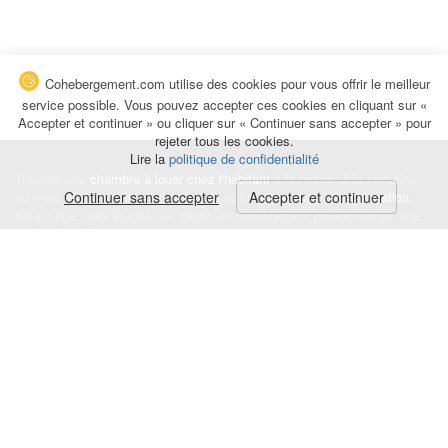
Cohebergement.com utilise des cookies pour vous offrir le meilleur
service possible. Vous pouvez accepter ces cookies en cliquant sur «
Accepter et continuer » ou cliquer sur « Continuer sans accepter » pour
rejeter tous les cookies.
Lire la
politique de confidentialité
Trouvez une
chambre à louer chez l'habitant
à la nuitée, à la semaine,
au mois ou à l'année pour de courts et longs séjours, une
Continuer sans accepter
Accepter et continuer
colocation
temporaire : des études, un stage, un déplacement professionnel, une
recherche de logement.
Événements
|
Blog
|
Avis et commentaires
|
Contact
Louez votre chambre
|
Trouvez un locataire
|
Déposez une alerte
Conditions générales
|
Politique de confidentialité
|
Politique de cookies
|
Mentions légales
© Cohebergement.com 2026