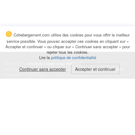
Cohebergement.com utilise des cookies pour vous offrir le meilleur
service possible. Vous pouvez accepter ces cookies en cliquant sur «
Accepter et continuer » ou cliquer sur « Continuer sans accepter » pour
rejeter tous les cookies.
Lire la
politique de confidentialité
Trouvez une
chambre à louer chez l'habitant
à la nuitée, à la semaine,
au mois ou à l'année pour de courts et longs séjours, une
Continuer sans accepter
Accepter et continuer
colocation
temporaire : des études, un stage, un déplacement professionnel, une
recherche de logement.
Événements
|
Blog
|
Avis et commentaires
|
Contact
Louez votre chambre
|
Trouvez un locataire
|
Déposez une alerte
Conditions générales
|
Politique de confidentialité
|
Politique de cookies
|
Mentions légales