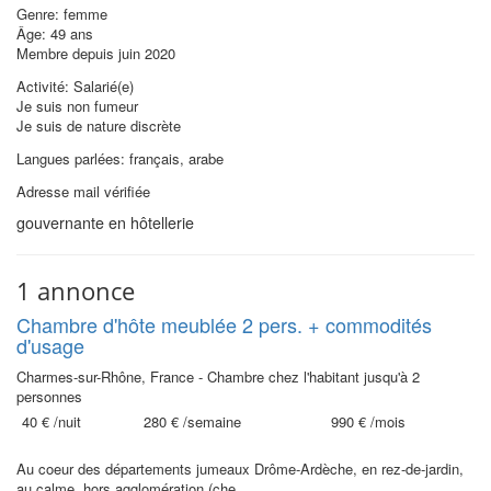
Genre: femme
Âge: 49 ans
Membre depuis juin 2020
Activité: Salarié(e)
Je suis non fumeur
Je suis de nature discrète
Langues parlées: français, arabe
Adresse mail vérifiée
gouvernante en hôtellerie
1 annonce
Chambre d'hôte meublée 2 pers. + commodités
d'usage
Charmes-sur-Rhône, France - Chambre chez l'habitant jusqu'à 2
personnes
40 €
/nuit
280 €
/semaine
990 €
/mois
Au coeur des départements jumeaux Drôme-Ardèche, en rez-de-jardin,
au calme, hors agglomération (che...