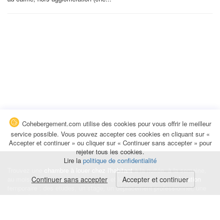
Cohebergement.com utilise des cookies pour vous offrir le meilleur
service possible. Vous pouvez accepter ces cookies en cliquant sur «
Accepter et continuer » ou cliquer sur « Continuer sans accepter » pour
rejeter tous les cookies.
Lire la
politique de confidentialité
Trouvez une
chambre à louer chez l'habitant
à la nuitée, à la semaine,
au mois ou à l'année pour de courts et longs séjours, une
Continuer sans accepter
Accepter et continuer
colocation
temporaire : des études, un stage, un déplacement professionnel, une
recherche de logement.