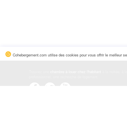
Cohebergement.com utilise des cookies pour vous offrir le meilleur se
Trouvez une
chambre à louer chez l'habitant
à la nuitée, à 
professionnel, une recherche de logement.
Événements
|
Blog
|
Avis et commentaires
|
Contact
Louez votre chambre
|
Trouvez un locataire
|
Déposez une a
Conditions générales
|
Politique de confidentialité
|
Politiqu
© Cohebergement.com 2026