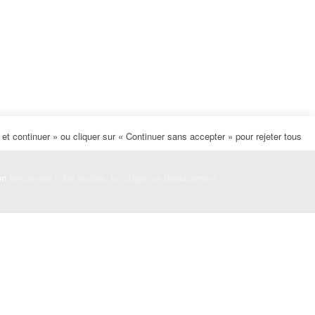
t continuer » ou cliquer sur « Continuer sans accepter » pour rejeter tous
on
temporaire : des études, un stage, un déplacement