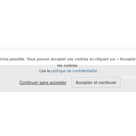
rvice possible. Vous pouvez accepter ces cookies en cliquant sur « Accepter e
les cookies.
Lire la
politique de confidentialité
la semaine, au mois ou à l'année pour de courts et longs séjours, une
colocati
Continuer sans accepter
Accepter et continuer
lerte
e de cookies
|
Mentions légales