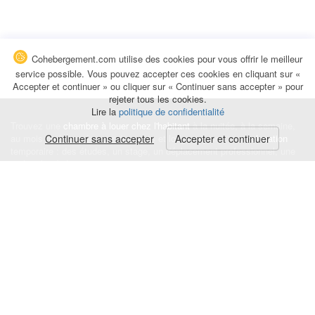
Cohebergement.com utilise des cookies pour vous offrir le meilleur
service possible. Vous pouvez accepter ces cookies en cliquant sur «
Accepter et continuer » ou cliquer sur « Continuer sans accepter » pour
rejeter tous les cookies.
Lire la
politique de confidentialité
Trouvez une
chambre à louer chez l'habitant
à la nuitée, à la semaine,
au mois ou à l'année pour de courts et longs séjours, une
Continuer sans accepter
Accepter et continuer
colocation
temporaire : des études, un stage, un déplacement professionnel, une
recherche de logement.
Événements
|
Blog
|
Avis et commentaires
|
Contact
Louez votre chambre
|
Trouvez un locataire
|
Déposez une alerte
Conditions générales
|
Politique de confidentialité
|
Politique de cookies
|
Mentions légales
© Cohebergement.com 2026