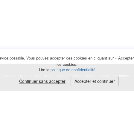
rvice possible. Vous pouvez accepter ces cookies en cliquant sur « Accepter e
les cookies.
Lire la
politique de confidentialité
la semaine, au mois ou à l'année pour de courts et longs séjours, une
colocati
Continuer sans accepter
Accepter et continuer
lerte
e de cookies
|
Mentions légales