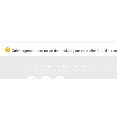
Cohebergement.com utilise des cookies pour vous offrir le meilleur se
Trouvez une
chambre à louer chez l'habitant
à la nuitée, à 
professionnel, une recherche de logement.
Événements
|
Blog
|
Avis et commentaires
|
Contact
Louez votre chambre
|
Trouvez un locataire
|
Déposez une a
Conditions générales
|
Politique de confidentialité
|
Politiqu
© Cohebergement.com 2026