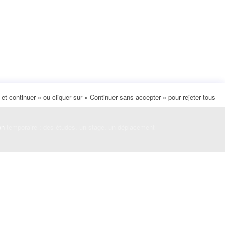
t continuer » ou cliquer sur « Continuer sans accepter » pour rejeter tous
on
temporaire : des études, un stage, un déplacement