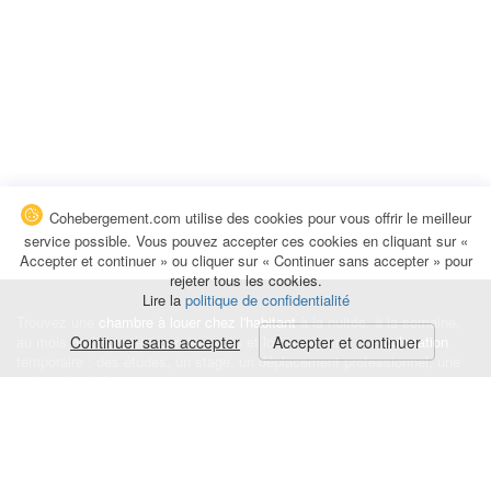
Cohebergement.com utilise des cookies pour vous offrir le meilleur
service possible. Vous pouvez accepter ces cookies en cliquant sur «
Accepter et continuer » ou cliquer sur « Continuer sans accepter » pour
rejeter tous les cookies.
Lire la
politique de confidentialité
Trouvez une
chambre à louer chez l'habitant
à la nuitée, à la semaine,
au mois ou à l'année pour de courts et longs séjours, une
Continuer sans accepter
Accepter et continuer
colocation
temporaire : des études, un stage, un déplacement professionnel, une
recherche de logement.
Événements
|
Blog
|
Avis et commentaires
|
Contact