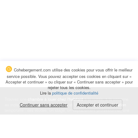
Cohebergement.com utilise des cookies pour vous offrir le meilleur
service possible. Vous pouvez accepter ces cookies en cliquant sur «
Accepter et continuer » ou cliquer sur « Continuer sans accepter » pour
rejeter tous les cookies.
Lire la
politique de confidentialité
Trouvez une
chambre à louer chez l'habitant
à la nuitée, à la semaine,
au mois ou à l'année pour de courts et longs séjours, une
Continuer sans accepter
Accepter et continuer
colocation
temporaire : des études, un stage, un déplacement professionnel, une
recherche de logement.