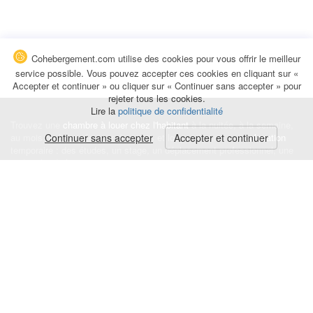
Cohebergement.com utilise des cookies pour vous offrir le meilleur
service possible. Vous pouvez accepter ces cookies en cliquant sur «
Accepter et continuer » ou cliquer sur « Continuer sans accepter » pour
rejeter tous les cookies.
Lire la
politique de confidentialité
Trouvez une
chambre à louer chez l'habitant
à la nuitée, à la semaine,
au mois ou à l'année pour de courts et longs séjours, une
Continuer sans accepter
Accepter et continuer
colocation
temporaire : des études, un stage, un déplacement professionnel, une
recherche de logement.
Événements
|
Blog
|
Avis et commentaires
|
Contact
Louez votre chambre
|
Trouvez un locataire
|
Déposez une alerte
Conditions générales
|
Politique de confidentialité
|
Politique de cookies
|
Mentions légales
© Cohebergement.com 2026