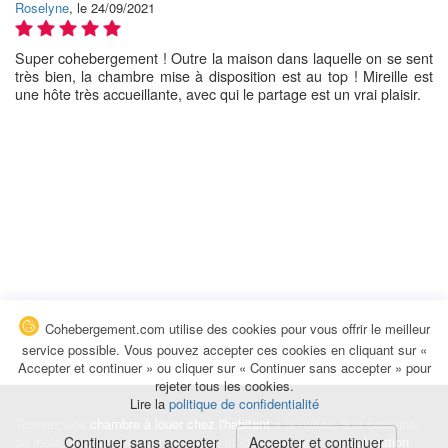
Roselyne
, le 24/09/2021
Super cohebergement ! Outre la maison dans laquelle on se sent
très bien, la chambre mise à disposition est au top ! Mireille est
une hôte très accueillante, avec qui le partage est un vrai plaisir.
Cohebergement.com utilise des cookies pour vous offrir le meilleur
service possible. Vous pouvez accepter ces cookies en cliquant sur «
Accepter et continuer » ou cliquer sur « Continuer sans accepter » pour
rejeter tous les cookies.
Lire la
politique de confidentialité
Trouvez une
chambre à louer chez l'habitant
à la nuitée, à la semaine,
au mois ou à l'année pour de courts et longs séjours, une
Continuer sans accepter
Accepter et continuer
colocation