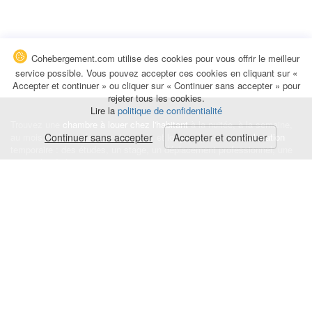
Cohebergement.com utilise des cookies pour vous offrir le meilleur
service possible. Vous pouvez accepter ces cookies en cliquant sur «
Accepter et continuer » ou cliquer sur « Continuer sans accepter » pour
rejeter tous les cookies.
Lire la
politique de confidentialité
Trouvez une
chambre à louer chez l'habitant
à la nuitée, à la semaine,
au mois ou à l'année pour de courts et longs séjours, une
Continuer sans accepter
Accepter et continuer
colocation
temporaire : des études, un stage, un déplacement professionnel, une
recherche de logement.
Événements
|
Blog
|
Avis et commentaires
|
Contact
Louez votre chambre
|
Trouvez un locataire
|
Déposez une alerte
Conditions générales
|
Politique de confidentialité
|
Politique de cookies
|
Mentions légales
© Cohebergement.com 2026