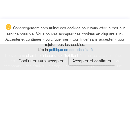
Cohebergement.com utilise des cookies pour vous offrir le meilleur
service possible. Vous pouvez accepter ces cookies en cliquant sur «
Accepter et continuer » ou cliquer sur « Continuer sans accepter » pour
rejeter tous les cookies.
Lire la
politique de confidentialité
Trouvez une
chambre à louer chez l'habitant
à la nuitée, à la semaine,
au mois ou à l'année pour de courts et longs séjours, une
Continuer sans accepter
Accepter et continuer
colocation
temporaire : des études, un stage, un déplacement professionnel, une
recherche de logement.
Événements
|
Blog
|
Avis et commentaires
|
Contact
Louez votre chambre
|
Trouvez un locataire
|
Déposez une alerte
Conditions générales
|
Politique de confidentialité
|
Politique de cookies
|
Mentions légales
© Cohebergement.com 2026