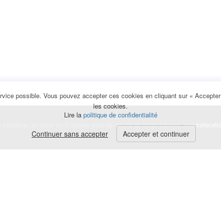
rvice possible. Vous pouvez accepter ces cookies en cliquant sur « Accepter e
les cookies.
Lire la
politique de confidentialité
la semaine, au mois ou à l'année pour de courts et longs séjours, une
colocati
Continuer sans accepter
Accepter et continuer
lerte
e de cookies
|
Mentions légales