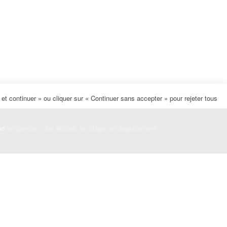
t continuer » ou cliquer sur « Continuer sans accepter » pour rejeter tous
on
temporaire : des études, un stage, un déplacement