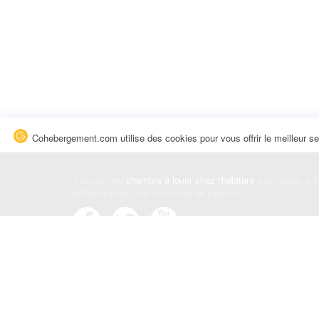
Cohebergement.com utilise des cookies pour vous offrir le meilleur se
Trouvez une
chambre à louer chez l'habitant
à la nuitée, à 
professionnel, une recherche de logement.
Événements
|
Blog
|
Avis et commentaires
|
Contact
Louez votre chambre
|
Trouvez un locataire
|
Déposez une a
Conditions générales
|
Politique de confidentialité
|
Politiqu
© Cohebergement.com 2026