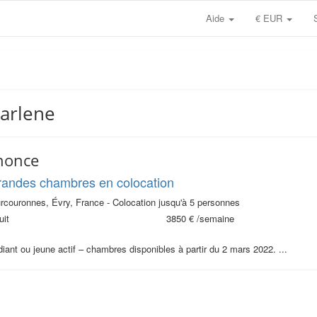
Aide
€ EUR
marlene
nonce
randes chambres en colocation
rcouronnes, Évry, France - Colocation jusqu'à 5 personnes
uit
3850 €
/semaine
diant ou jeune actif – chambres disponibles à partir du 2 mars 2022. ...