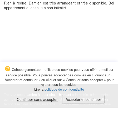
Rien à redire, Damien est très arrangeant et très disponible. Bel
appartement et chacun a son intimité.
Cohebergement.com utilise des cookies pour vous offrir le meilleur
service possible. Vous pouvez accepter ces cookies en cliquant sur «
Accepter et continuer » ou cliquer sur « Continuer sans accepter » pour
rejeter tous les cookies.
Lire la
politique de confidentialité
Trouvez une
chambre à louer chez l'habitant
à la nuitée, à la semaine,
au mois ou à l'année pour de courts et longs séjours, une
Continuer sans accepter
Accepter et continuer
colocation
temporaire : des études, un stage, un déplacement professionnel, une
recherche de logement.