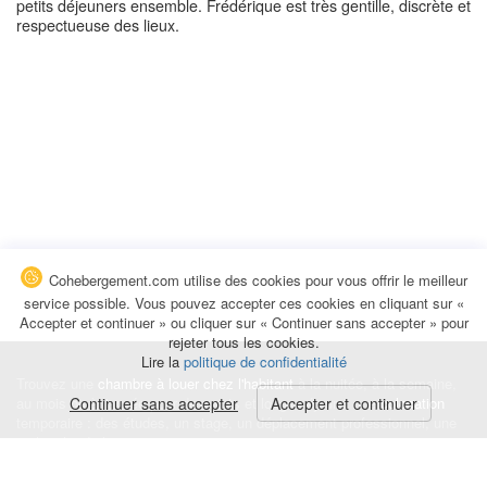
petits déjeuners ensemble. Frédérique est très gentille, discrète et
respectueuse des lieux.
Cohebergement.com utilise des cookies pour vous offrir le meilleur
service possible. Vous pouvez accepter ces cookies en cliquant sur «
Accepter et continuer » ou cliquer sur « Continuer sans accepter » pour
rejeter tous les cookies.
Lire la
politique de confidentialité
Trouvez une
chambre à louer chez l'habitant
à la nuitée, à la semaine,
au mois ou à l'année pour de courts et longs séjours, une
Continuer sans accepter
Accepter et continuer
colocation
temporaire : des études, un stage, un déplacement professionnel, une
recherche de logement.