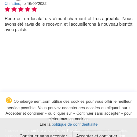
Christine
, le 16/09/2022
René est un locataire vraiment charmant et très agréable. Nous
avons été ravis de le recevoir, et l'accueillerons à nouveau bientôt
avec plaisir.
Cohebergement.com utilise des cookies pour vous offrir le meilleur
service possible. Vous pouvez accepter ces cookies en cliquant sur «
Accepter et continuer » ou cliquer sur « Continuer sans accepter » pour
rejeter tous les cookies.
Lire la
politique de confidentialité
Trouvez une
chambre à louer chez l'habitant
à la nuitée, à la semaine,
au mois ou à l'année pour de courts et longs séjours, une
Continuer sans accepter
Accepter et continuer
colocation