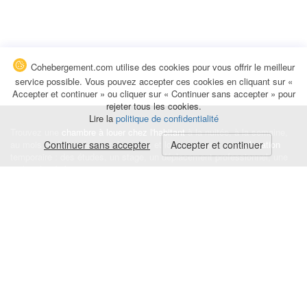
Cohebergement.com utilise des cookies pour vous offrir le meilleur
service possible. Vous pouvez accepter ces cookies en cliquant sur «
Accepter et continuer » ou cliquer sur « Continuer sans accepter » pour
rejeter tous les cookies.
Lire la
politique de confidentialité
Trouvez une
chambre à louer chez l'habitant
à la nuitée, à la semaine,
au mois ou à l'année pour de courts et longs séjours, une
Continuer sans accepter
Accepter et continuer
colocation
temporaire : des études, un stage, un déplacement professionnel, une
recherche de logement.
Événements
|
Blog
|
Avis et commentaires
|
Contact
Louez votre chambre
|
Trouvez un locataire
|
Déposez une alerte
Conditions générales
|
Politique de confidentialité
|
Politique de cookies
|
Mentions légales
© Cohebergement.com 2026