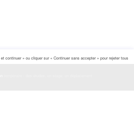
t continuer » ou cliquer sur « Continuer sans accepter » pour rejeter tous
on
temporaire : des études, un stage, un déplacement