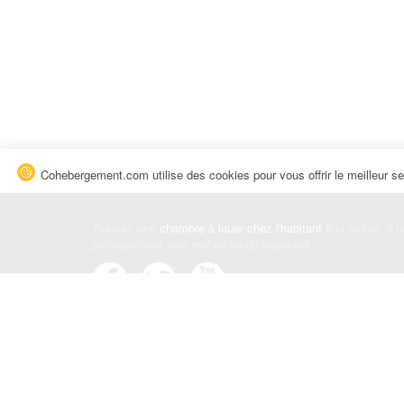
Cohebergement.com utilise des cookies pour vous offrir le meilleur se
Trouvez une
chambre à louer chez l'habitant
à la nuitée, à 
professionnel, une recherche de logement.
Événements
|
Blog
|
Avis et commentaires
|
Contact
Louez votre chambre
|
Trouvez un locataire
|
Déposez une a
Conditions générales
|
Politique de confidentialité
|
Politiqu
© Cohebergement.com 2026