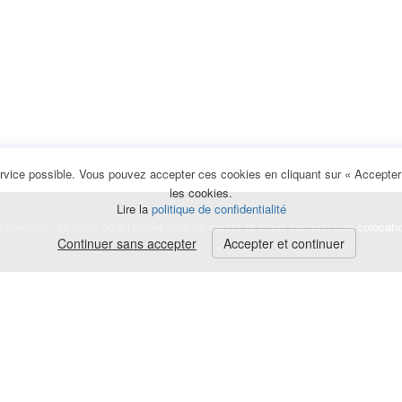
rvice possible. Vous pouvez accepter ces cookies en cliquant sur « Accepter e
les cookies.
Lire la
politique de confidentialité
la semaine, au mois ou à l'année pour de courts et longs séjours, une
colocati
Continuer sans accepter
Accepter et continuer
lerte
e de cookies
|
Mentions légales