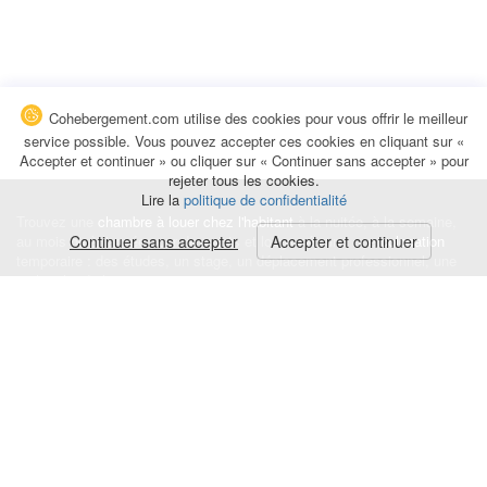
Cohebergement.com utilise des cookies pour vous offrir le meilleur
service possible. Vous pouvez accepter ces cookies en cliquant sur «
Accepter et continuer » ou cliquer sur « Continuer sans accepter » pour
rejeter tous les cookies.
Lire la
politique de confidentialité
Trouvez une
chambre à louer chez l'habitant
à la nuitée, à la semaine,
au mois ou à l'année pour de courts et longs séjours, une
Continuer sans accepter
Accepter et continuer
colocation
temporaire : des études, un stage, un déplacement professionnel, une
recherche de logement.
Événements
|
Blog
|
Avis et commentaires
|
Contact
Louez votre chambre
|
Trouvez un locataire
|
Déposez une alerte
Conditions générales
|
Politique de confidentialité
|
Politique de cookies
|
Mentions légales
© Cohebergement.com 2026