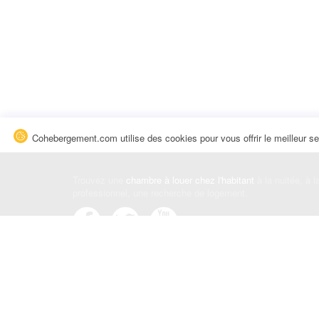
Cohebergement.com utilise des cookies pour vous offrir le meilleur se
Trouvez une
chambre à louer chez l'habitant
à la nuitée, à 
professionnel, une recherche de logement.
Événements
|
Blog
|
Avis et commentaires
|
Contact
Louez votre chambre
|
Trouvez un locataire
|
Déposez une a
Conditions générales
|
Politique de confidentialité
|
Politiqu
© Cohebergement.com 2026