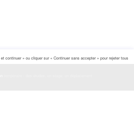
t continuer » ou cliquer sur « Continuer sans accepter » pour rejeter tous
on
temporaire : des études, un stage, un déplacement