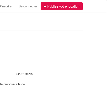
S'inscrire
Se connecter
Publiez votre location
320 €
/mois
 propose à la col...