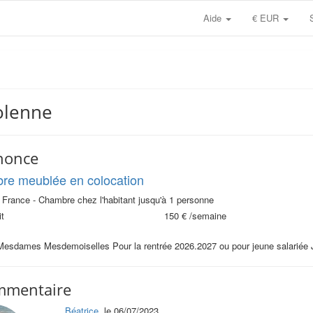
Aide
€ EUR
Solenne
nonce
re meublée en colocation
 France - Chambre chez l'habitant jusqu'à 1 personne
t
150 €
/semaine
Mesdames Mesdemoiselles Pour la rentrée 2026.2027 ou pour jeune salariée Je
mmentaire
Béatrice
, le 06/07/2023