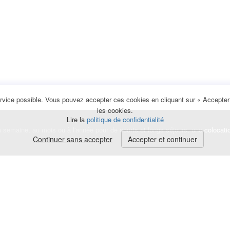
rvice possible. Vous pouvez accepter ces cookies en cliquant sur « Accepter e
les cookies.
Lire la
politique de confidentialité
la semaine, au mois ou à l'année pour de courts et longs séjours, une
colocati
Continuer sans accepter
Accepter et continuer
lerte
e de cookies
|
Mentions légales