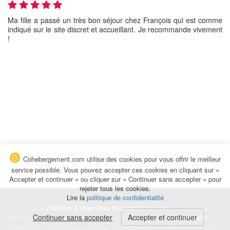
Ma fille a passé un très bon séjour chez François qui est comme
indiqué sur le site discret et accueillant. Je recommande vivement
!
Cohebergement.com utilise des cookies pour vous offrir le meilleur
service possible. Vous pouvez accepter ces cookies en cliquant sur «
Accepter et continuer » ou cliquer sur « Continuer sans accepter » pour
rejeter tous les cookies.
Lire la
politique de confidentialité
Trouvez une
chambre à louer chez l'habitant
à la nuitée, à la semaine,
au mois ou à l'année pour de courts et longs séjours, une
Continuer sans accepter
Accepter et continuer
colocation
temporaire : des études, un stage, un déplacement professionnel, une