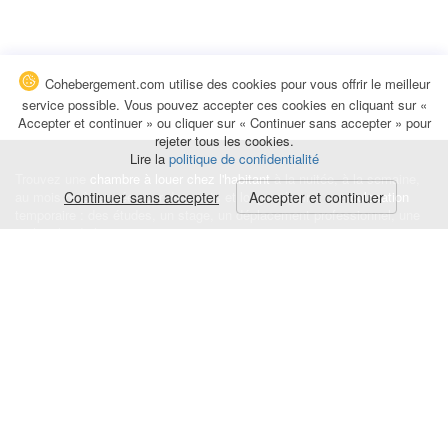
Cohebergement.com utilise des cookies pour vous offrir le meilleur
service possible. Vous pouvez accepter ces cookies en cliquant sur «
Accepter et continuer » ou cliquer sur « Continuer sans accepter » pour
rejeter tous les cookies.
Lire la
politique de confidentialité
Trouvez une
chambre à louer chez l'habitant
à la nuitée, à la semaine,
au mois ou à l'année pour de courts et longs séjours, une
Continuer sans accepter
Accepter et continuer
colocation
temporaire : des études, un stage, un déplacement professionnel, une
recherche de logement.
Événements
|
Blog
|
Avis et commentaires
|
Contact
Louez votre chambre
|
Trouvez un locataire
|
Déposez une alerte
Conditions générales
|
Politique de confidentialité
|
Politique de cookies
|
Mentions légales
© Cohebergement.com 2026