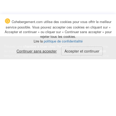
Cohebergement.com utilise des cookies pour vous offrir le meilleur
service possible. Vous pouvez accepter ces cookies en cliquant sur «
Accepter et continuer » ou cliquer sur « Continuer sans accepter » pour
rejeter tous les cookies.
Lire la
politique de confidentialité
Trouvez une
chambre à louer chez l'habitant
à la nuitée, à la semaine,
au mois ou à l'année pour de courts et longs séjours, une
Continuer sans accepter
Accepter et continuer
colocation
temporaire : des études, un stage, un déplacement professionnel, une
recherche de logement.
Événements
|
Blog
|
Avis et commentaires
|
Contact
Louez votre chambre
|
Trouvez un locataire
|
Déposez une alerte
Conditions générales
|
Politique de confidentialité
|
Politique de cookies
|
Mentions légales
© Cohebergement.com 2026