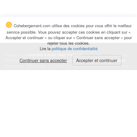
Cohebergement.com utilise des cookies pour vous offrir le meilleur
service possible. Vous pouvez accepter ces cookies en cliquant sur «
Accepter et continuer » ou cliquer sur « Continuer sans accepter » pour
rejeter tous les cookies.
Lire la
politique de confidentialité
Trouvez une
chambre à louer chez l'habitant
à la nuitée, à la semaine,
au mois ou à l'année pour de courts et longs séjours, une
Continuer sans accepter
Accepter et continuer
colocation
temporaire : des études, un stage, un déplacement professionnel, une
recherche de logement.
Événements
|
Blog
|
Avis et commentaires
|
Contact
Louez votre chambre
|
Trouvez un locataire
|
Déposez une alerte
Conditions générales
|
Politique de confidentialité
|
Politique de cookies
|
Mentions légales
© Cohebergement.com 2026