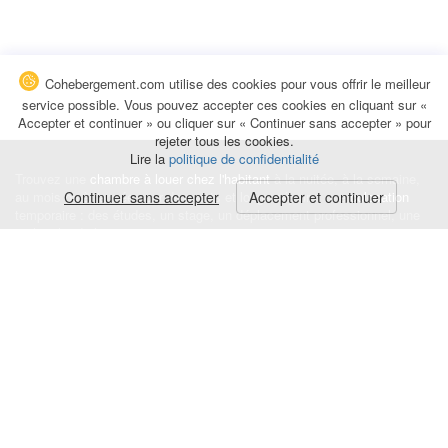
Cohebergement.com utilise des cookies pour vous offrir le meilleur
service possible. Vous pouvez accepter ces cookies en cliquant sur «
Accepter et continuer » ou cliquer sur « Continuer sans accepter » pour
rejeter tous les cookies.
Lire la
politique de confidentialité
Trouvez une
chambre à louer chez l'habitant
à la nuitée, à la semaine,
au mois ou à l'année pour de courts et longs séjours, une
Continuer sans accepter
Accepter et continuer
colocation
temporaire : des études, un stage, un déplacement professionnel, une
recherche de logement.
Événements
|
Blog
|
Avis et commentaires
|
Contact
Louez votre chambre
|
Trouvez un locataire
|
Déposez une alerte
Conditions générales
|
Politique de confidentialité
|
Politique de cookies
|
Mentions légales
© Cohebergement.com 2026