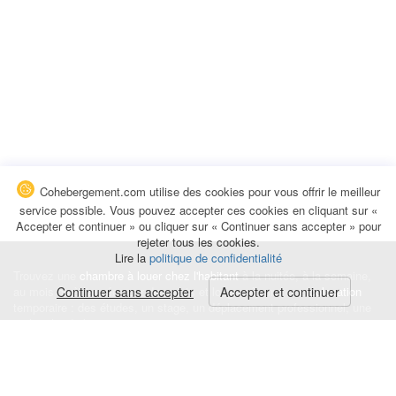
Cohebergement.com utilise des cookies pour vous offrir le meilleur
service possible. Vous pouvez accepter ces cookies en cliquant sur «
Accepter et continuer » ou cliquer sur « Continuer sans accepter » pour
rejeter tous les cookies.
Lire la
politique de confidentialité
Trouvez une
chambre à louer chez l'habitant
à la nuitée, à la semaine,
au mois ou à l'année pour de courts et longs séjours, une
Continuer sans accepter
Accepter et continuer
colocation
temporaire : des études, un stage, un déplacement professionnel, une
recherche de logement.
Événements
|
Blog
|
Avis et commentaires
|
Contact