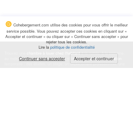
Cohebergement.com utilise des cookies pour vous offrir le meilleur
service possible. Vous pouvez accepter ces cookies en cliquant sur «
Accepter et continuer » ou cliquer sur « Continuer sans accepter » pour
rejeter tous les cookies.
Lire la
politique de confidentialité
Trouvez une
chambre à louer chez l'habitant
à la nuitée, à la semaine,
au mois ou à l'année pour de courts et longs séjours, une
Continuer sans accepter
Accepter et continuer
colocation
temporaire : des études, un stage, un déplacement professionnel, une
recherche de logement.
Événements
|
Blog
|
Avis et commentaires
|
Contact
Louez votre chambre
|
Trouvez un locataire
|
Déposez une alerte
Conditions générales
|
Politique de confidentialité
|
Politique de cookies
|
Mentions légales
© Cohebergement.com 2026