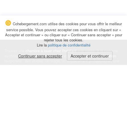
Cohebergement.com utilise des cookies pour vous offrir le meilleur
service possible. Vous pouvez accepter ces cookies en cliquant sur «
Accepter et continuer » ou cliquer sur « Continuer sans accepter » pour
rejeter tous les cookies.
Lire la
politique de confidentialité
Trouvez une
chambre à louer chez l'habitant
à la nuitée, à la semaine,
au mois ou à l'année pour de courts et longs séjours, une
Continuer sans accepter
Accepter et continuer
colocation
temporaire : des études, un stage, un déplacement professionnel, une
recherche de logement.
Événements
|
Blog
|
Avis et commentaires
|
Contact
Louez votre chambre
|
Trouvez un locataire
|
Déposez une alerte
Conditions générales
|
Politique de confidentialité
|
Politique de cookies
|
Mentions légales
© Cohebergement.com 2026