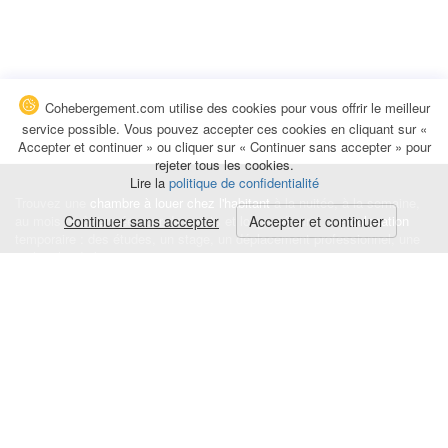
Cohebergement.com utilise des cookies pour vous offrir le meilleur
service possible. Vous pouvez accepter ces cookies en cliquant sur «
Accepter et continuer » ou cliquer sur « Continuer sans accepter » pour
rejeter tous les cookies.
Lire la
politique de confidentialité
Trouvez une
chambre à louer chez l'habitant
à la nuitée, à la semaine,
au mois ou à l'année pour de courts et longs séjours, une
Continuer sans accepter
Accepter et continuer
colocation
temporaire : des études, un stage, un déplacement professionnel, une
recherche de logement.
Événements
|
Blog
|
Avis et commentaires
|
Contact
Louez votre chambre
|
Trouvez un locataire
|
Déposez une alerte
Conditions générales
|
Politique de confidentialité
|
Politique de cookies
|
Mentions légales
© Cohebergement.com 2026