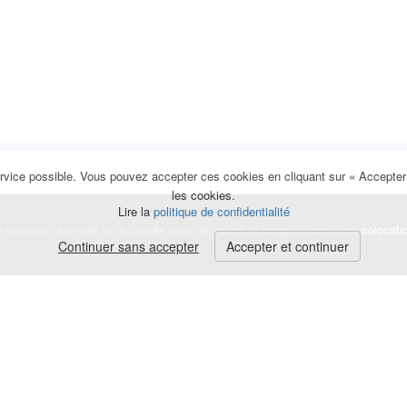
rvice possible. Vous pouvez accepter ces cookies en cliquant sur « Accepter e
les cookies.
Lire la
politique de confidentialité
la semaine, au mois ou à l'année pour de courts et longs séjours, une
colocati
Continuer sans accepter
Accepter et continuer
lerte
e de cookies
|
Mentions légales