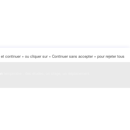
t continuer » ou cliquer sur « Continuer sans accepter » pour rejeter tous
on
temporaire : des études, un stage, un déplacement