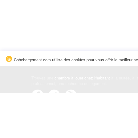
Cohebergement.com utilise des cookies pour vous offrir le meilleur se
Trouvez une
chambre à louer chez l'habitant
à la nuitée, à 
professionnel, une recherche de logement.
Événements
|
Blog
|
Avis et commentaires
|
Contact
Louez votre chambre
|
Trouvez un locataire
|
Déposez une a
Conditions générales
|
Politique de confidentialité
|
Politiqu
© Cohebergement.com 2026