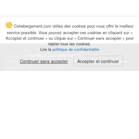
Cohebergement.com utilise des cookies pour vous offrir le meilleur
service possible. Vous pouvez accepter ces cookies en cliquant sur «
Accepter et continuer » ou cliquer sur « Continuer sans accepter » pour
rejeter tous les cookies.
Lire la
politique de confidentialité
Trouvez une
chambre à louer chez l'habitant
à la nuitée, à la semaine,
au mois ou à l'année pour de courts et longs séjours, une
Continuer sans accepter
Accepter et continuer
colocation
temporaire : des études, un stage, un déplacement professionnel, une
recherche de logement.
Événements
|
Blog
|
Avis et commentaires
|
Contact
Louez votre chambre
|
Trouvez un locataire
|
Déposez une alerte
Conditions générales
|
Politique de confidentialité
|
Politique de cookies
|
Mentions légales
© Cohebergement.com 2026