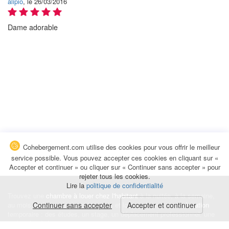
alipio
, le 26/03/2016
Dame adorable
Cohebergement.com utilise des cookies pour vous offrir le meilleur
service possible. Vous pouvez accepter ces cookies en cliquant sur «
Accepter et continuer » ou cliquer sur « Continuer sans accepter » pour
rejeter tous les cookies.
Lire la
politique de confidentialité
Trouvez une
chambre à louer chez l'habitant
à la nuitée, à la semaine,
au mois ou à l'année pour de courts et longs séjours, une
Continuer sans accepter
Accepter et continuer
colocation
temporaire : des études, un stage, un déplacement professionnel, une
recherche de logement.