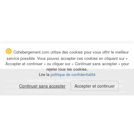
Cohebergement.com utilise des cookies pour vous offrir le meilleur
service possible. Vous pouvez accepter ces cookies en cliquant sur «
Accepter et continuer » ou cliquer sur « Continuer sans accepter » pour
rejeter tous les cookies.
Lire la
politique de confidentialité
Trouvez une
chambre à louer chez l'habitant
à la nuitée, à la semaine,
au mois ou à l'année pour de courts et longs séjours, une
Continuer sans accepter
Accepter et continuer
colocation
temporaire : des études, un stage, un déplacement professionnel, une
recherche de logement.
Événements
|
Blog
|
Avis et commentaires
|
Contact
Louez votre chambre
|
Trouvez un locataire
|
Déposez une alerte