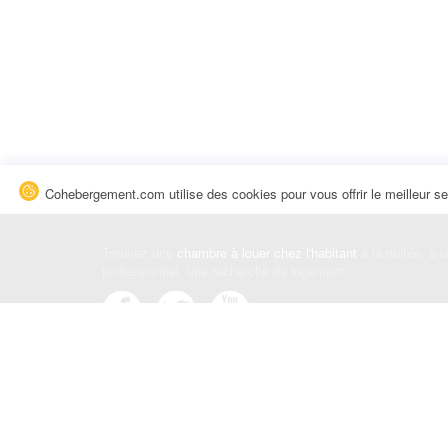
Cohebergement.com utilise des cookies pour vous offrir le meilleur se
Trouvez une
chambre à louer chez l'habitant
à la nuitée, à 
professionnel, une recherche de logement.
Événements
|
Blog
|
Avis et commentaires
|
Contact
Louez votre chambre
|
Trouvez un locataire
|
Déposez une a
Conditions générales
|
Politique de confidentialité
|
Politiqu
© Cohebergement.com 2026