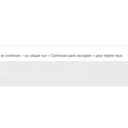
t continuer » ou cliquer sur « Continuer sans accepter » pour rejeter tous
on
temporaire : des études, un stage, un déplacement