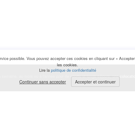
rvice possible. Vous pouvez accepter ces cookies en cliquant sur « Accepter e
les cookies.
Lire la
politique de confidentialité
la semaine, au mois ou à l'année pour de courts et longs séjours, une
colocati
Continuer sans accepter
Accepter et continuer
lerte
e de cookies
|
Mentions légales